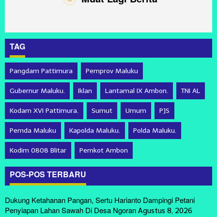
TAG
Pangdam Pattimura
Pemprov Maluku
Gubernur Maluku.
Iklan
Lantamal IX Ambon.
TNI AL
Kodam XVI Pattimura.
Sumut
Umum
PJS
Pemda Maluku
Kapolda Maluku.
Polda Maluku.
Kodim 0808 Blitar
Pemkot Ambon
POS-POS TERBARU
Dukung Ketahanan Pangan, Sertu Harianto Dampingi Petani
Penyiapan Lahan Sawah Di Desa Ngoran
Agustus 8, 2026