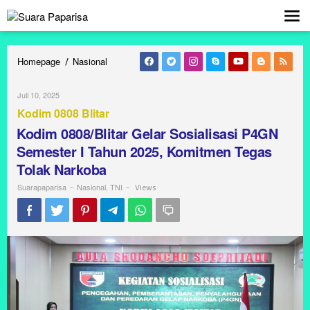
Lewati
ke
konten
Homepage
Nasional
Kodim
/
0808/Blitar
Gelar
Juli 10, 2025
Oleh
Sosialisasi
Suarapaparisa
Kodim 0808 Blitar
P4GN
Semester
Kodim 0808/Blitar Gelar Sosialisasi P4GN
I
Semester I Tahun 2025, Komitmen Tegas
Tahun
Tolak Narkoba
2025,
Komitmen
Suarapaparisa
Nasional
TNI
-
,
-
Views
Tegas
Tolak
Narkoba