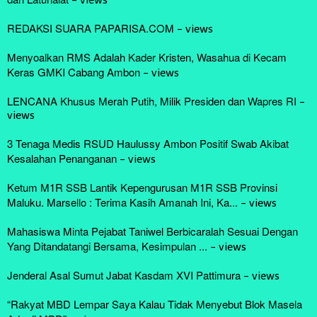
-
views
REDAKSI SUARA PAPARISA.COM
-
views
Menyoalkan RMS Adalah Kader Kristen, Wasahua di Kecam
Keras GMKI Cabang Ambon
-
views
LENCANA Khusus Merah Putih, Milik Presiden dan Wapres RI
-
views
3 Tenaga Medis RSUD Haulussy Ambon Positif Swab Akibat
Kesalahan Penanganan
-
views
Ketum M1R SSB Lantik Kepengurusan M1R SSB Provinsi
Maluku. Marsello : Terima Kasih Amanah Ini, Ka...
-
views
Mahasiswa Minta Pejabat Taniwel Berbicaralah Sesuai Dengan
Yang Ditandatangi Bersama, Kesimpulan ...
-
views
Jenderal Asal Sumut Jabat Kasdam XVI Pattimura
-
views
“Rakyat MBD Lempar Saya Kalau Tidak Menyebut Blok Masela