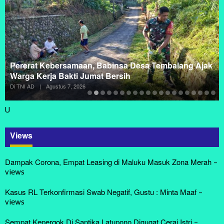
Pererat Kebersamaan, Babinsa Desa Tembalang Ajak
Warga Kerja Bakti Jumat Bersih
Di TNI AD
|
Agustus 7, 2026
U
Views
Dampak Corona, Empat Leasing di Maluku Masuk Zona Merah
-
views
Kasus RL Terkonfirmasi Swab Negatif, Gustu : Minta Maaf
-
views
Sempat Kepergok Di Santika Latupono Digugat Cerai Istri
-