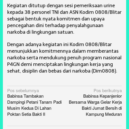
Kegiatan ditutup dengan sesi pemeriksaan urine
kepada 38 personel TNI dan ASN Kodim 0808/Blitar
sebagai bentuk nyata komitmen dan upaya
pencegahan dini terhadap penyalahgunaan
narkoba di lingkungan satuan.
Dengan adanya kegiatan ini Kodim 0808/Blitar
menunjukkan komitmennya dalam memberantas
narkoba serta mendukung penuh program nasional
P4GN demi menciptakan lingkungan kerja yang
sehat, disiplin dan bebas dari narkoba (Dim0808).
Navigasi
Pos sebelumnya
Pos berikutnya
Babinsa Tambakan
Babinsa Kepanjenlor
pos
Dampingi Petani Tanam Padi
Bersama Warga Gelar Kerja
Musim Kedua Di Lahan
Bakti Jumat Bersih di
Poktan Setia Bakti II
Kampung Meduran