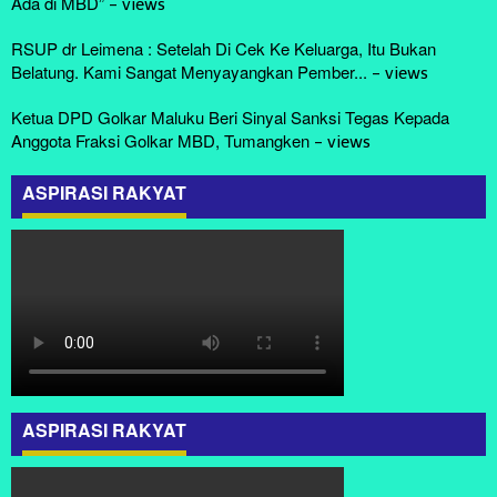
Ada di MBD”
-
views
RSUP dr Leimena : Setelah Di Cek Ke Keluarga, Itu Bukan
Belatung. Kami Sangat Menyayangkan Pember...
-
views
Ketua DPD Golkar Maluku Beri Sinyal Sanksi Tegas Kepada
Anggota Fraksi Golkar MBD, Tumangken
-
views
ASPIRASI RAKYAT
ASPIRASI RAKYAT