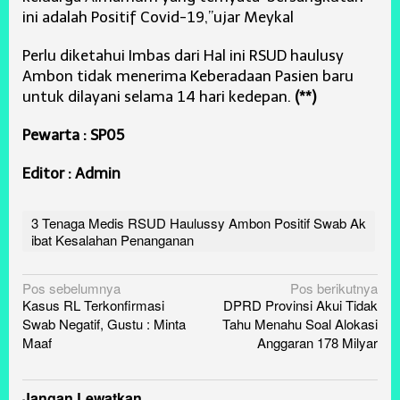
ini adalah Positif Covid-19,”ujar Meykal
Perlu diketahui Imbas dari Hal ini RSUD haulusy
Ambon tidak menerima Keberadaan Pasien baru
untuk dilayani selama 14 hari kedepan.
(**)
Pewarta : SP05
Editor : Admin
3 Tenaga Medis RSUD Haulussy Ambon Positif Swab Ak
ibat Kesalahan Penanganan
Navigasi
Pos sebelumnya
Pos berikutnya
Kasus RL Terkonfirmasi
DPRD Provinsi Akui Tidak
pos
Swab Negatif, Gustu : Minta
Tahu Menahu Soal Alokasi
Maaf
Anggaran 178 Milyar
Jangan Lewatkan