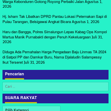
Warga Kebonduren Gotong Royong Perbaiki Jalan
Agustus 1,
2026
Hj. Isham Tak Libatkan DPRD Pantau Lokasi Peternakan Sapi di
Pulau Tarangan, Belsigawai Angkat Bicara
Agustus 1, 2026
Haru dan Bangga, Polres Simalungun Lepas Kabag Ops Kompol
Martua Manik Purnabakti dengan Penuh Kekeluargaan
Juli 31,
2026
Diduga Ada Pemahalan Harga Pengadaan Baju Linmas TA 2024
di Satpol PP dan Damkar Buru, Nama Djalaludin Salampessy
Ikut Terseret
Juli 31, 2026
Pencarian
Cari
untuk:
SUARA RAKYAT
SUARA
Asah Fisik Dan Mental Prajurit, Kodim 0808/Blitar