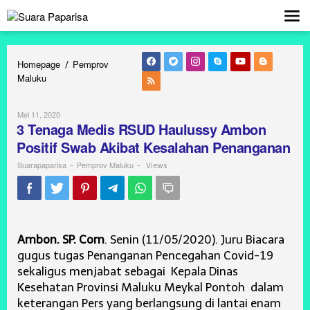
Lewati
ke
konten
Homepage
Pemprov
/
Maluku
3
Tenaga
Medis
Mei 11, 2020
Oleh
RSUD
Suarapaparisa
3 Tenaga Medis RSUD Haulussy Ambon
Haulussy
Positif Swab Akibat Kesalahan Penanganan
Ambon
Positif
Suarapaparisa
Pemprov Maluku
-
-
Views
Swab
Akibat
Kesalahan
Penanganan
Ambon. SP. Com
. Senin (11/05/2020). Juru Biacara
gugus tugas Penanganan Pencegahan Covid-19
sekaligus menjabat sebagai Kepala Dinas
Kesehatan Provinsi Maluku Meykal Pontoh dalam
keterangan Pers yang berlangsung di lantai enam