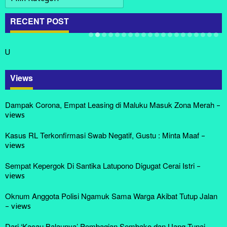
RAKYAT
Gelar Uji Kenaikan Tingkat Pen…
Di Nasional, TNI AD
|
Agustus 5, 2026
RECENT POST
U
Views
Dampak Corona, Empat Leasing di Maluku Masuk Zona Merah
-
views
Kasus RL Terkonfirmasi Swab Negatif, Gustu : Minta Maaf
-
views
Sempat Kepergok Di Santika Latupono Digugat Cerai Istri
-
views
Oknum Anggota Polisi Ngamuk Sama Warga Akibat Tutup Jalan
-
views
Dari ‘Kacau Balaunya’ Pembagian Sembako dan Uang Tunai,