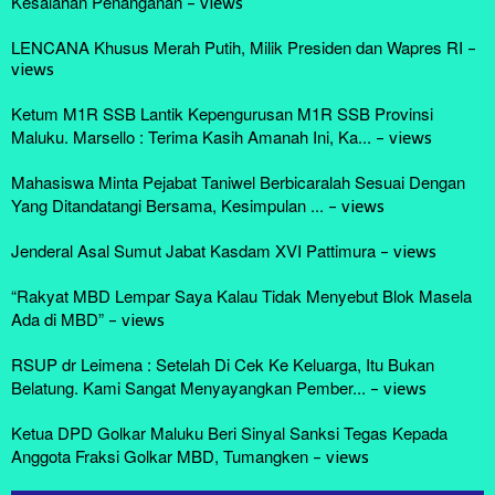
Kesalahan Penanganan
-
views
LENCANA Khusus Merah Putih, Milik Presiden dan Wapres RI
-
views
Ketum M1R SSB Lantik Kepengurusan M1R SSB Provinsi
Maluku. Marsello : Terima Kasih Amanah Ini, Ka...
-
views
Mahasiswa Minta Pejabat Taniwel Berbicaralah Sesuai Dengan
Yang Ditandatangi Bersama, Kesimpulan ...
-
views
Jenderal Asal Sumut Jabat Kasdam XVI Pattimura
-
views
“Rakyat MBD Lempar Saya Kalau Tidak Menyebut Blok Masela
Ada di MBD”
-
views
RSUP dr Leimena : Setelah Di Cek Ke Keluarga, Itu Bukan
Belatung. Kami Sangat Menyayangkan Pember...
-
views
Ketua DPD Golkar Maluku Beri Sinyal Sanksi Tegas Kepada
Anggota Fraksi Golkar MBD, Tumangken
-
views