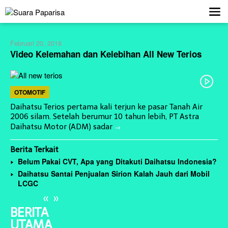
Lewati
ke
konten
Februari 20, 2018
Video Kelemahan dan Kelebihan All New Terios
OTOMOTIF
Daihatsu Terios pertama kali terjun ke pasar Tanah Air
2006 silam. Setelah berumur 10 tahun lebih, PT Astra
Daihatsu Motor (ADM) sadar
Berita Terkait
Belum Pakai CVT, Apa yang Ditakuti Daihatsu Indonesia?
esmi Ditutup,
Asah Fisik Dan Mental Prajurit, Kodim
Daihatsu Santai Penjualan Sirion Kalah Jauh dari Mobil
 Guru dan Hasil
0808/Blitar Gelar Uji Kenaikan Tingkat
LCGC
Pencak Silat Militer
«
»
BERITA
UTAMA