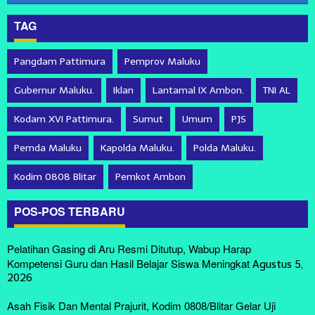
TAG
Pangdam Pattimura
Pemprov Maluku
Gubernur Maluku.
Iklan
Lantamal IX Ambon.
TNI AL
Kodam XVI Pattimura.
Sumut
Umum
PJS
Pemda Maluku
Kapolda Maluku.
Polda Maluku.
Kodim 0808 Blitar
Pemkot Ambon
POS-POS TERBARU
Pelatihan Gasing di Aru Resmi Ditutup, Wabup Harap
Kompetensi Guru dan Hasil Belajar Siswa Meningkat
Agustus 5,
2026
Asah Fisik Dan Mental Prajurit, Kodim 0808/Blitar Gelar Uji