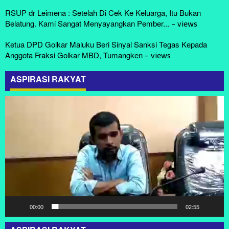
RSUP dr Leimena : Setelah Di Cek Ke Keluarga, Itu Bukan
Belatung. Kami Sangat Menyayangkan Pember...
-
views
Ketua DPD Golkar Maluku Beri Sinyal Sanksi Tegas Kepada
Anggota Fraksi Golkar MBD, Tumangken
-
views
ASPIRASI RAKYAT
Pemutar
Video
00:00
02:55