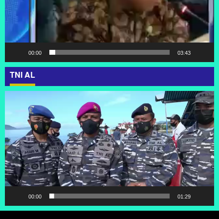
00:00
03:43
TNI AL
Pemutar
Video
00:00
01:29