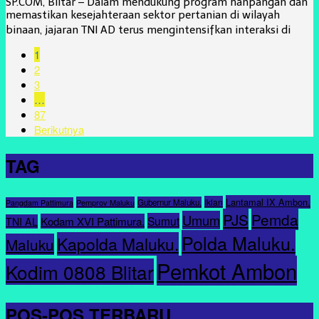
SP.COM, Blitar – Dalam mendukung program hanpangan dan
memastikan kesejahteraan sektor pertanian di wilayah
binaan, jajaran TNI AD terus mengintensifkan interaksi di
1
2
3
…
87
Berikutnya
TAG
Lantamal IX Ambon.
Iklan
Pemprov Maluku
Gubernur Maluku.
Pangdam Pattimura
PJS
Pemda
Umum
Sumut
Kodam XVI Pattimura.
TNI AL
Polda Maluku.
Kapolda Maluku.
Maluku
Pemkot Ambon
Kodim 0808 Blitar
POS-POS TERBARU