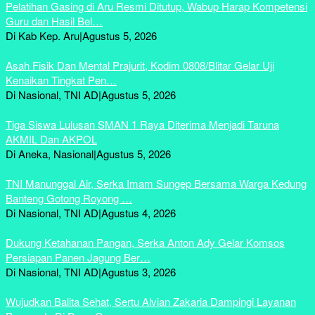
Pelatihan Gasing di Aru Resmi Ditutup, Wabup Harap Kompetensi
Guru dan Hasil Bel…
Di Kab Kep. Aru
|
Agustus 5, 2026
Asah Fisik Dan Mental Prajurit, Kodim 0808/Blitar Gelar Uji
Kenaikan Tingkat Pen…
Di Nasional, TNI AD
|
Agustus 5, 2026
Tiga Siswa Lulusan SMAN 1 Raya Diterima Menjadi Taruna
AKMIL Dan AKPOL
Di Aneka, Nasional
|
Agustus 5, 2026
TNI Manunggal Air, Serka Imam Sungep Bersama Warga Kedung
Banteng Gotong Royong …
Di Nasional, TNI AD
|
Agustus 4, 2026
Dukung Ketahanan Pangan, Serka Anton Ady Gelar Komsos
Persiapan Panen Jagung Ber…
Di Nasional, TNI AD
|
Agustus 3, 2026
Wujudkan Balita Sehat, Sertu Alvian Zakaria Dampingi Layanan