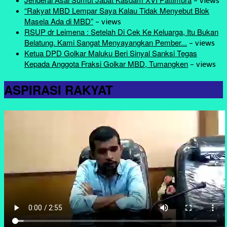
-
views
“Rakyat MBD Lempar Saya Kalau Tidak Menyebut Blok
Masela Ada di MBD”
-
views
RSUP dr Leimena : Setelah Di Cek Ke Keluarga, Itu Bukan
Belatung. Kami Sangat Menyayangkan Pember...
-
views
Ketua DPD Golkar Maluku Beri Sinyal Sanksi Tegas
Kepada Anggota Fraksi Golkar MBD, Tumangken
-
views
ASPIRASI RAKYAT