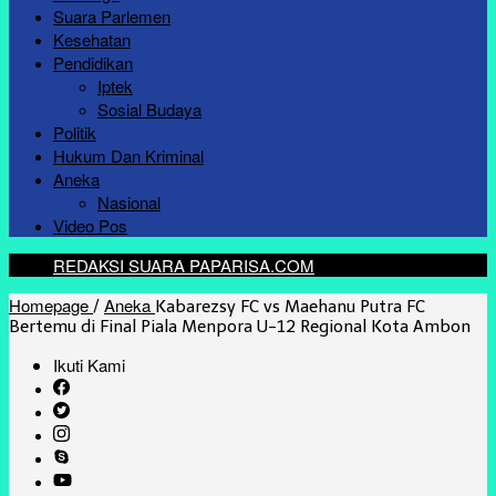
Suara Parlemen
Kesehatan
Pendidikan
Iptek
Sosial Budaya
Politik
Hukum Dan Kriminal
Aneka
Nasional
Video Pos
REDAKSI SUARA PAPARISA.COM
Homepage
Aneka
/
Kabarezsy FC vs Maehanu Putra FC
Bertemu di Final Piala Menpora U-12 Regional Kota Ambon
Ikuti Kami