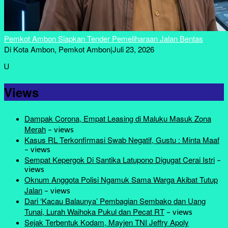
Pemkot Ambon Siapkan Tender Pemeliharaan Jalan Bentas
Di Kota Ambon, Pemkot Ambon
|
Juli 23, 2026
U
Views
Dampak Corona, Empat Leasing di Maluku Masuk Zona
Merah
-
views
Kasus RL Terkonfirmasi Swab Negatif, Gustu : Minta Maaf
-
views
Sempat Kepergok Di Santika Latupono Digugat Cerai Istri
-
views
Oknum Anggota Polisi Ngamuk Sama Warga Akibat Tutup
Jalan
-
views
Dari ‘Kacau Balaunya’ Pembagian Sembako dan Uang
Tunai, Lurah Waihoka Pukul dan Pecat RT
-
views
Sejak Terbentuk Kodam, Mayjen TNI Jeffry Apoly