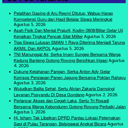
Pelatihan Gasing di Aru Resmi Ditutup, Wabup Harap
Kompetensi Guru dan Hasil Belajar Siswa Meningkat
Agustus 5, 2026
Asah Fisik Dan Mental Prajurit, Kodim 0808/Blitar Gelar Uji
Kenaikan Tingkat Pencak Silat Militer
Agustus 5, 2026
Tiga Siswa Lulusan SMAN 1 Raya Diterima Menjadi Taruna
AKMIL Dan AKPOL
Agustus 5, 2026
TNI Manunggal Air, Serka Imam Sungep Bersama Warga
Kedung Banteng Gotong Royong Bersihkan Irigasi
Agustus
4, 2026
Dukung Ketahanan Pangan, Serka Anton Ady Gelar
Komsos Persiapan Panen Jagung Bersama Poktan Rahayu
Agustus 3, 2026
Wujudkan Balita Sehat, Sertu Alvian Zakaria Dampingi
Layanan Posyandu Di Desa Gondang
Agustus 2, 2026
Perlancar Akses dan Cegah Laka, Sertu Tri Rosadi
Bersama Warga Kebonduren Gotong Royong Perbaiki Jalan
Agustus 1, 2026
Hj. Isham Tak Libatkan DPRD Pantau Lokasi Peternakan
Sapi di Pulau Tarangan, Belsigawai Angkat Bicara
Agustus