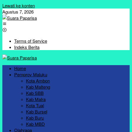
Lewati ke konten
Agustus 7, 2026
Terms of Service
Indeks Berita
Home
Pemprov Maluku
Kota Ambon
Kab Malteng
Kab SBB
Kab Malra
Kota Tual
Kab Bursel
Kab Buru
Kab MBD
Olahraga