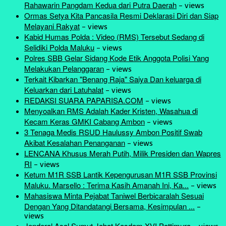
Rahawarin Pangdam Kedua dari Putra Daerah
-
views
Ormas Setya Kita Pancasila Resmi Deklarasi Diri dan Siap
Melayani Rakyat
-
views
Kabid Humas Polda : Video (RMS) Tersebut Sedang di
Selidiki Polda Maluku
-
views
Polres SBB Gelar Sidang Kode Etik Anggota Polisi Yang
Melakukan Pelanggaran
-
views
Terkait Kibarkan "Benang Raja" Saiya Dan keluarga di
Keluarkan dari Latuhalat
-
views
REDAKSI SUARA PAPARISA.COM
-
views
Menyoalkan RMS Adalah Kader Kristen, Wasahua di
Kecam Keras GMKI Cabang Ambon
-
views
3 Tenaga Medis RSUD Haulussy Ambon Positif Swab
Akibat Kesalahan Penanganan
-
views
LENCANA Khusus Merah Putih, Milik Presiden dan Wapres
RI
-
views
Ketum M1R SSB Lantik Kepengurusan M1R SSB Provinsi
Maluku. Marsello : Terima Kasih Amanah Ini, Ka...
-
views
Mahasiswa Minta Pejabat Taniwel Berbicaralah Sesuai
Dengan Yang Ditandatangi Bersama, Kesimpulan ...
-
views
Jenderal Asal Sumut Jabat Kasdam XVI Pattimura