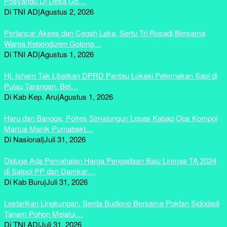
Posyandu Di Desa Go…
Di TNI AD
|
Agustus 2, 2026
Perlancar Akses dan Cegah Laka, Sertu Tri Rosadi Bersama
Warga Kebonduren Gotong…
Di TNI AD
|
Agustus 1, 2026
Hj. Isham Tak Libatkan DPRD Pantau Lokasi Peternakan Sapi di
Pulau Tarangan, Bel…
Di Kab Kep. Aru
|
Agustus 1, 2026
Haru dan Bangga, Polres Simalungun Lepas Kabag Ops Kompol
Martua Manik Purnabakt…
Di Nasional
|
Juli 31, 2026
Diduga Ada Pemahalan Harga Pengadaan Baju Linmas TA 2024
di Satpol PP dan Damkar…
Di Kab Buru
|
Juli 31, 2026
Lestarikan Lingkungan, Serda Budiono Bersama Poktan Sidodadi
Tanam Pohon Melalui…
Di TNI AD
|
Juli 31, 2026