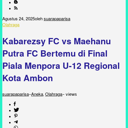
Agustus 24, 2025
oleh
suarapaparisa
Olahraga
Kabarezsy FC vs Maehanu
Putra FC Bertemu di Final
Piala Menpora U-12 Regional
Kota Ambon
suarapaparisa
Aneka
Olahraga
-
,
-
views