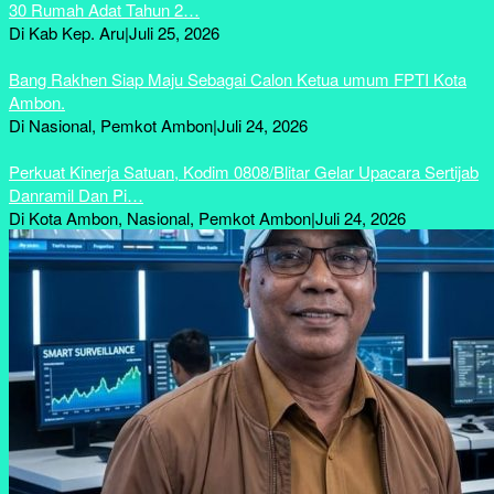
30 Rumah Adat Tahun 2…
Di Kab Kep. Aru
|
Juli 25, 2026
Bang Rakhen Siap Maju Sebagai Calon Ketua umum FPTI Kota
Ambon.
Di Nasional, Pemkot Ambon
|
Juli 24, 2026
Perkuat Kinerja Satuan, Kodim 0808/Blitar Gelar Upacara Sertijab
Danramil Dan Pi…
Di Kota Ambon, Nasional, Pemkot Ambon
|
Juli 24, 2026